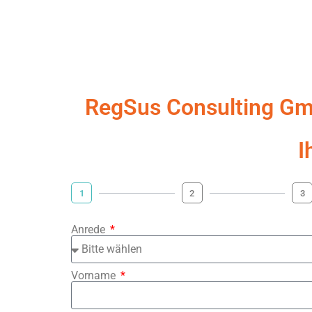
RegSus Consulting G
I
1
2
3
Anrede
Vorname