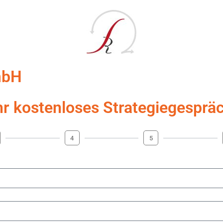
mbH
hr kostenloses Strategiegesprä
4
5