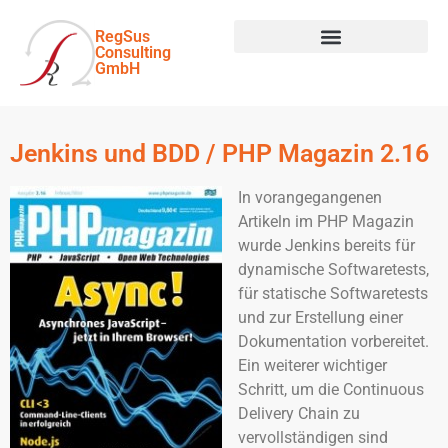
RegSus
Consulting
GmbH
Jenkins und BDD / PHP Magazin 2.16
In vorangegangenen
Artikeln im PHP Magazin
wurde Jenkins bereits für
dynamische Softwaretests,
für statische Softwaretests
und zur Erstellung einer
Dokumentation vorbereitet.
Ein weiterer wichtiger
Schritt, um die Continuous
Delivery Chain zu
vervollständigen sind