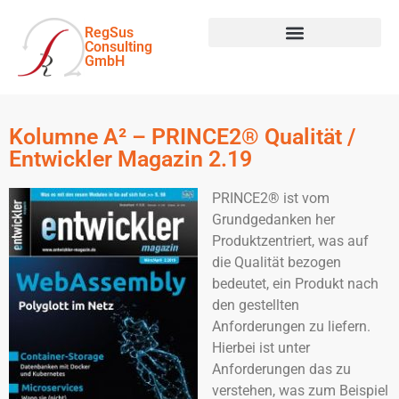
RegSus
Consulting
GmbH
Kolumne A² – PRINCE2® Qualität /
Entwickler Magazin 2.19
PRINCE2® ist vom
Grundgedanken her
Produktzentriert, was auf
die Qualität bezogen
bedeutet, ein Produkt nach
den gestellten
Anforderungen zu liefern.
Hierbei ist unter
Anforderungen das zu
verstehen, was zum Beispiel